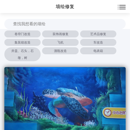
墙绘修复
卷帘门改造
装饰画修复
艺术品修复
集装箱改造
飞机
车改造
井盖、石头，石
酒瓶改造
电表箱
墩，树