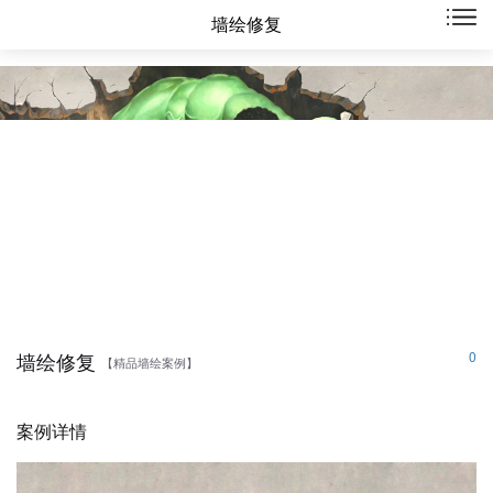
墙绘修复
0
墙绘修复
【精品墙绘案例】
案例详情