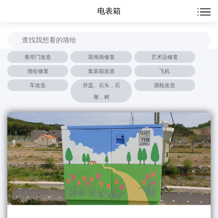
电表箱
卷帘门改造
装饰画修复
艺术品修复
墙绘修复
集装箱改造
飞机
车改造
井盖、石头，石
酒瓶改造
墩，树