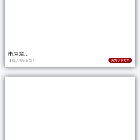
电表箱...
【精品墙绘案例】
免费获取方案