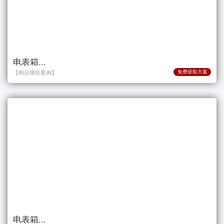
电表箱...
【精品墙绘案例】
免费获取方案
电表箱...