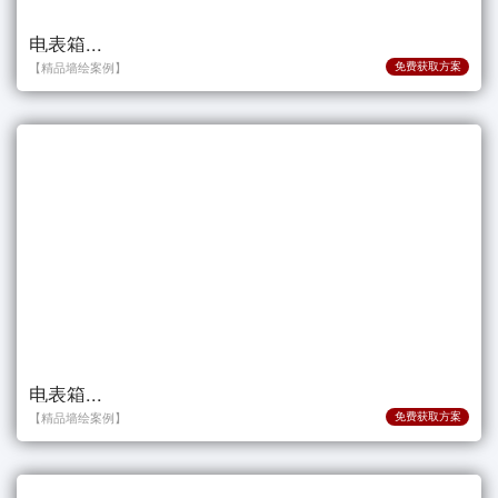
电表箱...
【精品墙绘案例】
免费获取方案
电表箱...
【精品墙绘案例】
免费获取方案