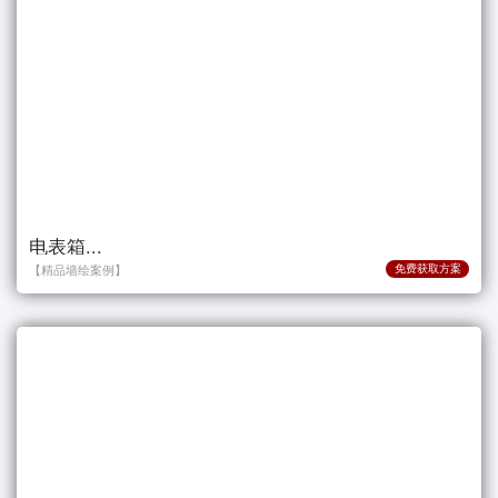
电表箱...
【精品墙绘案例】
免费获取方案