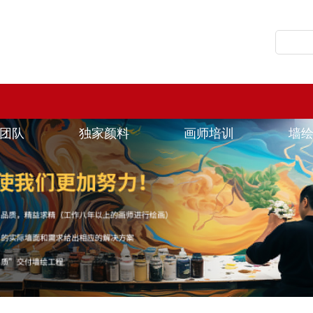
团队
独家颜料
画师培训
墙