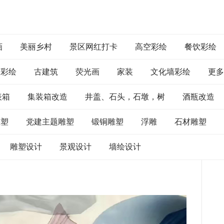
画
美丽乡村
景区网红打卡
高空彩绘
餐饮彩绘
室彩绘
古建筑
荧光画
家装
文化墙彩绘
更多
表箱
集装箱改造
井盖、石头，石墩，树
酒瓶改造
雕塑
党建主题雕塑
锻铜雕塑
浮雕
石材雕塑
雕塑设计
景观设计
墙绘设计