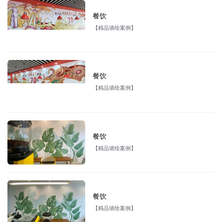
餐饮
【精品墙绘案例】
餐饮
【精品墙绘案例】
餐饮
【精品墙绘案例】
餐饮
【精品墙绘案例】