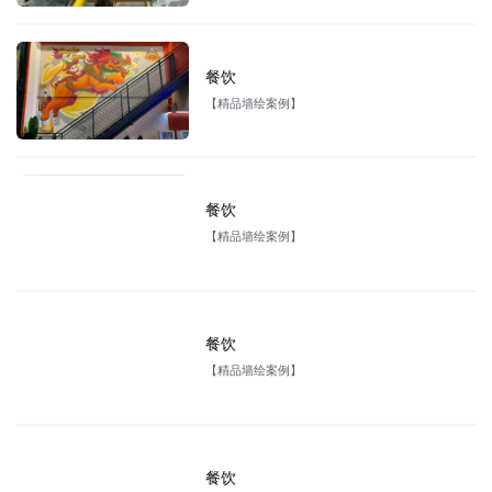
餐饮
【精品墙绘案例】
餐饮
【精品墙绘案例】
餐饮
【精品墙绘案例】
餐饮