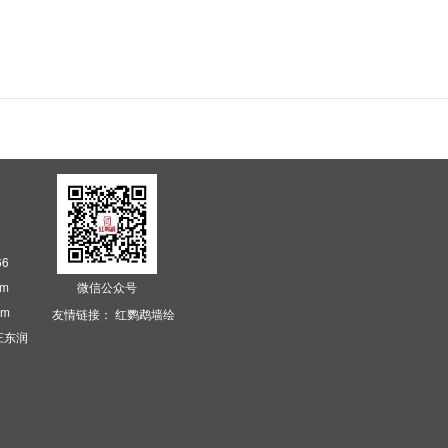
66
om
微信公众号
om
友情链接：
红鹦鹉墙绘
庄东润