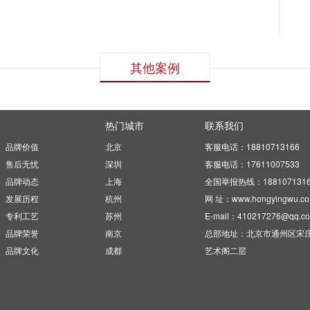
其他案例
热门城市
联系我们
品牌价值
北京
客服电话：18810713166
售后无忧
深圳
客服电话：17611007533
品牌动态
上海
全国举报热线：188107131
发展历程
杭州
网 址：www.hongyingwu.c
专利工艺
苏州
E-mail：410217276@qq.c
品牌荣誉
南京
总部地址：北京市通州区宋
品牌文化
成都
艺术阁二层