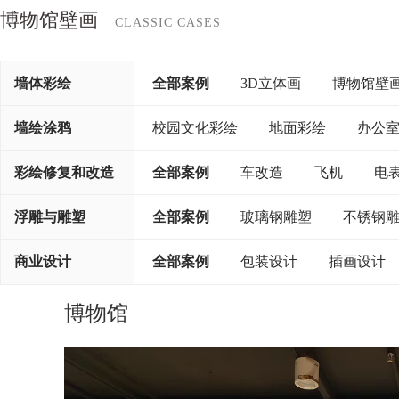
博物馆壁画
CLASSIC CASES
墙体彩绘
全部案例
3D立体画
博物馆壁
墙绘涂鸦
校园文化彩绘
地面彩绘
办公
彩绘修复和改造
全部案例
车改造
飞机
电
浮雕与雕塑
全部案例
玻璃钢雕塑
不锈钢
商业设计
全部案例
包装设计
插画设计
博物馆