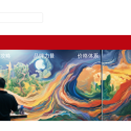
24小时服务热线:
18810713166
绘攻略
品牌力量
价格体系