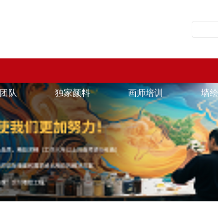
团队
独家颜料
画师培训
墙