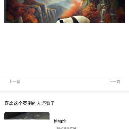
上一篇
下一篇
喜欢这个案例的人还看了
博物馆
【精品墙绘案例】