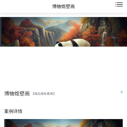
博物馆壁画
0
博物馆壁画
【精品墙绘案例】
案例详情