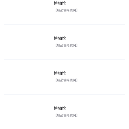
博物馆
【精品墙绘案例】
博物馆
【精品墙绘案例】
博物馆
【精品墙绘案例】
博物馆
【精品墙绘案例】