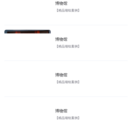
博物馆
【精品墙绘案例】
博物馆
【精品墙绘案例】
博物馆
【精品墙绘案例】
博物馆
【精品墙绘案例】