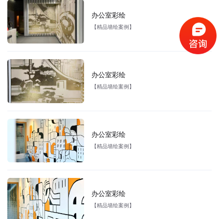
办公室彩绘
【精品墙绘案例】
办公室彩绘
【精品墙绘案例】
办公室彩绘
【精品墙绘案例】
办公室彩绘
【精品墙绘案例】