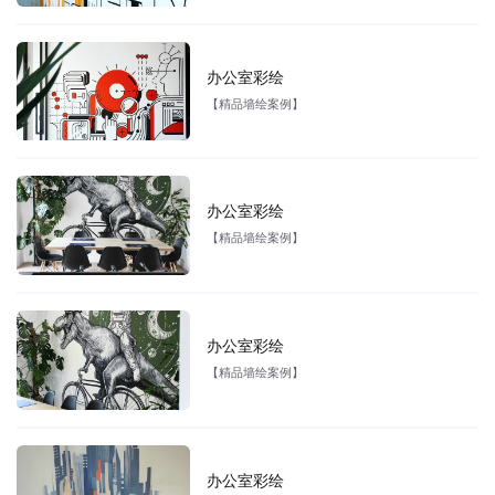
办公室彩绘
【精品墙绘案例】
办公室彩绘
【精品墙绘案例】
办公室彩绘
【精品墙绘案例】
办公室彩绘