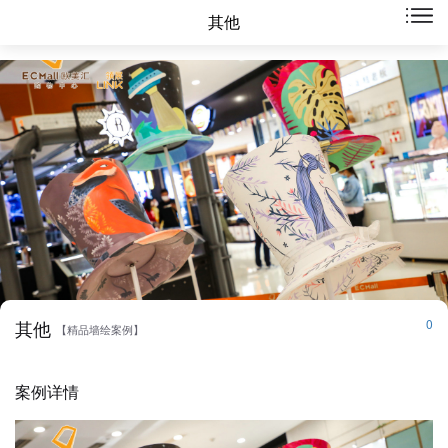
其他
0
其他
【精品墙绘案例】
案例详情