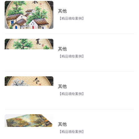
其他
【精品墙绘案例】
其他
【精品墙绘案例】
其他
【精品墙绘案例】
其他
【精品墙绘案例】