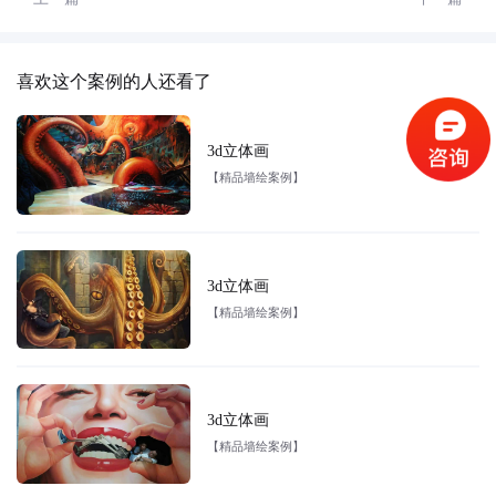
喜欢这个案例的人还看了
3d立体画
【精品墙绘案例】
3d立体画
【精品墙绘案例】
3d立体画
【精品墙绘案例】