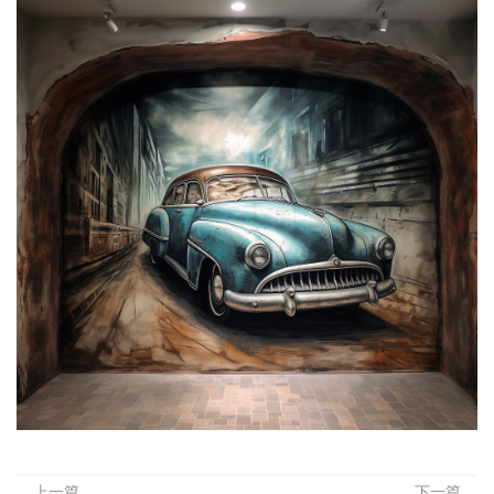
上一篇
下一篇